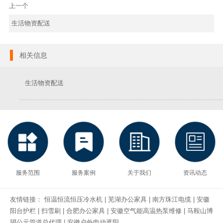
上一个
生活物资配送
相关信息
生活物资配送
服务范围
服务案例
关于我们
资讯动态
友情链接：
恒温恒流恒压冷水机
|
芜湖办公家具
|
南方珠江电缆
|
安徽
阳台护栏
|
扫雪刷
|
合肥办公家具
|
安徽空气能高温热泵维修
|
马鞍山博
望公元管道总代理
|
安徽户外电动遮阳